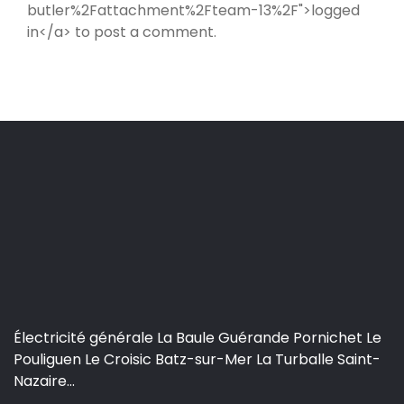
butler%2Fattachment%2Fteam-13%2F">logged
in</a> to post a comment.
Électricité générale La Baule Guérande Pornichet Le
Pouliguen Le Croisic Batz-sur-Mer La Turballe Saint-
Nazaire...