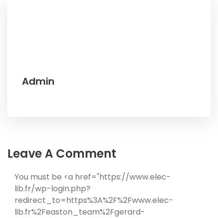
Admin
Leave A Comment
You must be <a href="https://www.elec-
lib.fr/wp-login.php?
redirect_to=https%3A%2F%2Fwww.elec-
lib.fr%2Feaston_team%2Fgerard-