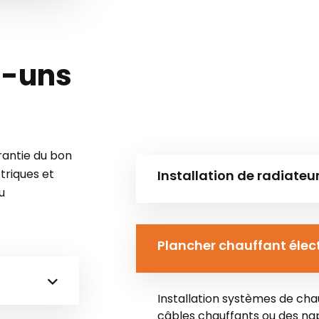
s-uns
arantie du bon
triques et
Installation de radiateu
u
Plancher chauffant élec
Installation systèmes de chau
câbles chauffants ou des na