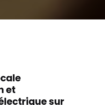
ocale
n et
lectrique sur