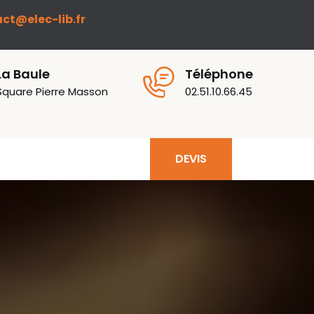
ct@elec-lib.fr
La Baule
Téléphone
Square Pierre Masson
02.51.10.66.45
DEVIS