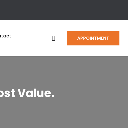
tact
APPOINTMENT
ost Value.