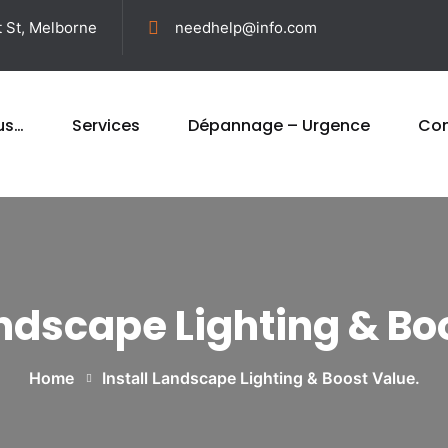
t St, Melborne
needhelp@info.com
us…
Services
Dépannage – Urgence
Con
andscape Lighting & Bo
Home
Install Landscape Lighting & Boost Value.