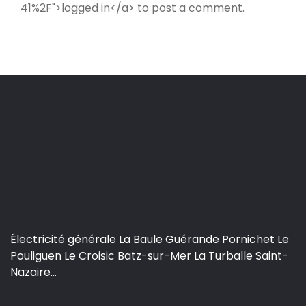
41%2F">logged in</a> to post a comment.
Électricité générale La Baule Guérande Pornichet Le
Pouliguen Le Croisic Batz-sur-Mer La Turballe Saint-
Nazaire...