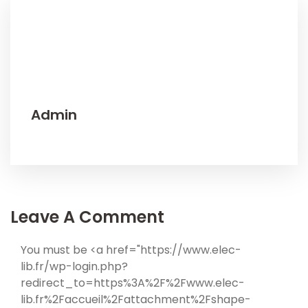
Admin
Leave A Comment
You must be <a href="https://www.elec-
lib.fr/wp-login.php?
redirect_to=https%3A%2F%2Fwww.elec-
lib.fr%2Faccueil%2Fattachment%2Fshape-