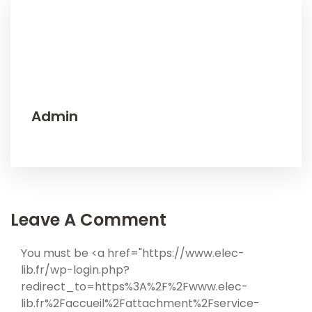
Admin
Leave A Comment
You must be <a href="https://www.elec-
lib.fr/wp-login.php?
redirect_to=https%3A%2F%2Fwww.elec-
lib.fr%2Faccueil%2Fattachment%2Fservice-