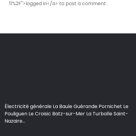
11%2F">logged in</a> to post a comment.
Électricité générale La Baule Guérande Pornichet Le
Pouliguen Le Croisic Batz-sur-Mer La Turballe Saint-
Nazaire...