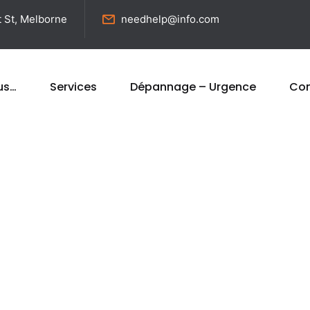
t St, Melborne
needhelp@info.com
us…
Services
Dépannage – Urgence
Con