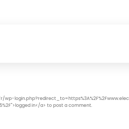
b.fr/wp-login.php?redirect_to=https%3A%2F%2Fwww.ele
%2F">logged in</a> to post a comment.