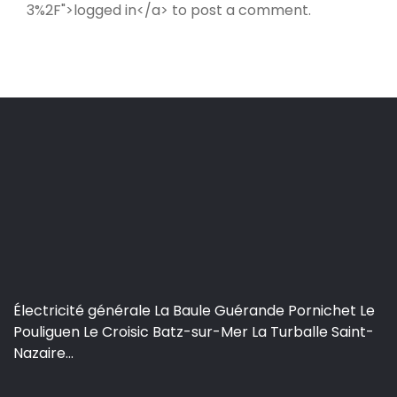
3%2F">logged in</a> to post a comment.
Électricité générale La Baule Guérande Pornichet Le
Pouliguen Le Croisic Batz-sur-Mer La Turballe Saint-
Nazaire...