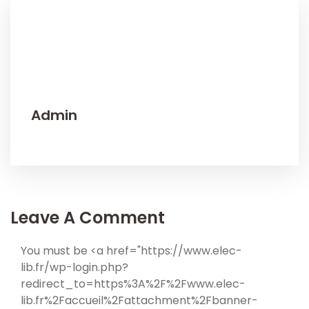
Admin
Leave A Comment
You must be <a href="https://www.elec-
lib.fr/wp-login.php?
redirect_to=https%3A%2F%2Fwww.elec-
lib.fr%2Faccueil%2Fattachment%2Fbanner-