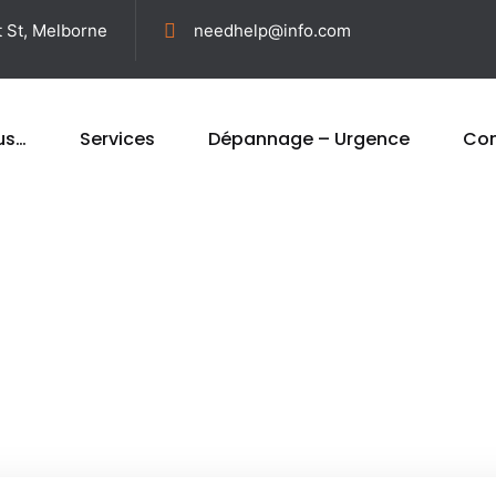
t St, Melborne
needhelp@info.com
us…
Services
Dépannage – Urgence
Con